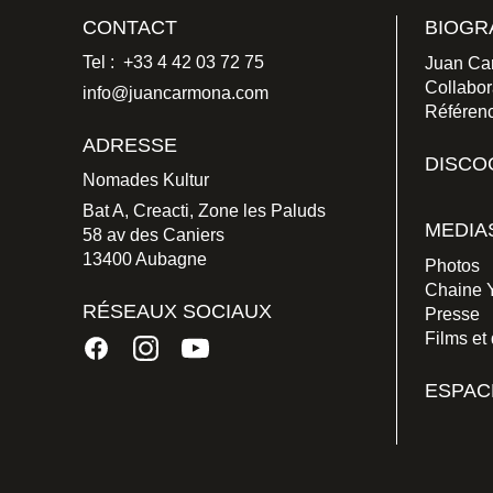
CONTACT
BIOGR
Tel : +33 4 42 03 72 75
Juan Ca
Collabor
info@juancarmona.com
Référen
ADRESSE
DISCO
Nomades Kultur
Bat A, Creacti, Zone les Paluds
MEDIA
58 av des Caniers
13400 Aubagne
Photos
Chaine 
RÉSEAUX SOCIAUX
Presse
Films et
ESPAC