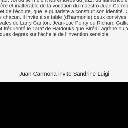
haut vol où se mêlent les effluves du jazz, du flamenco
re et inaltérable de la vocation du maestro Juan Carmona
et de l’écoute, que le guitariste a construit son identité
de chacun, il invite à sa table (d’harmonie) deux convive
les de Larry Carlton, Jean-Luc Ponty ou Richard Gallian
nt fréquenté le Taraf de Haïdouks que Biréli Lagrène ou
lques degrés sur l’échelle de l’invention sensible.
Juan Carmona invite Sandrine Luigi