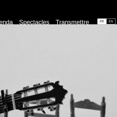
enda
Spectacles
Transmettre
FR
EN