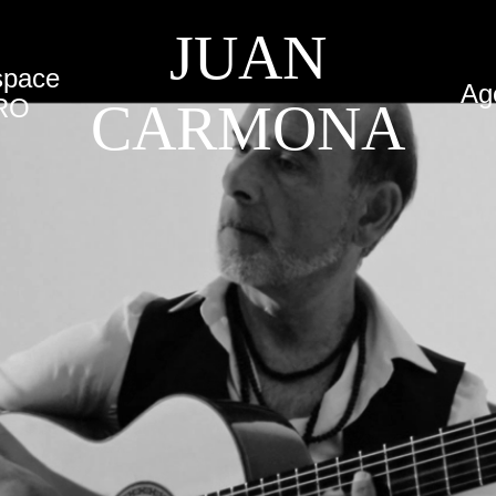
JUAN
space
Ag
RO
CARMONA