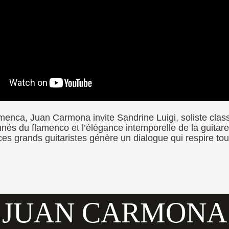
lamenca,
Juan Carmona
invite
Sandrine Luigi
, soliste cla
onnés du
flamenco
et l’élégance intemporelle de la guitar
 ces grands guitaristes génère un dialogue qui respire to
JUAN CARMONA