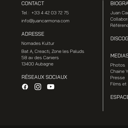
CONTACT
BIOGR
Tel : +33 4 42 03 72 75
Juan Ca
Collabor
info@juancarmona.com
Référen
ADRESSE
DISCO
Nomades Kultur
Bat A, Creacti, Zone les Paluds
MEDIA
58 av des Caniers
13400 Aubagne
Photos
Chaine 
RÉSEAUX SOCIAUX
Presse
Films et
ESPAC