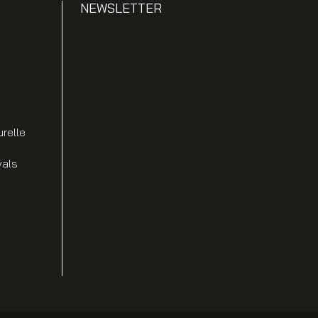
NEWSLETTER
urelle
vals