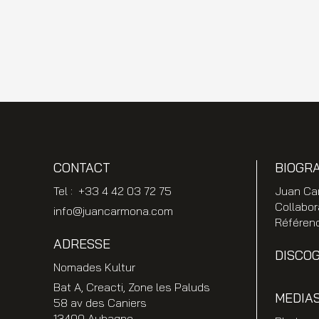
CONTACT
BIOGR
Tel : +33 4 42 03 72 75
Juan Ca
Collabor
info@juancarmona.com
Référen
ADRESSE
DISCO
Nomades Kultur
Bat A, Creacti, Zone les Paluds
MEDIA
58 av des Caniers
13400 Aubagne