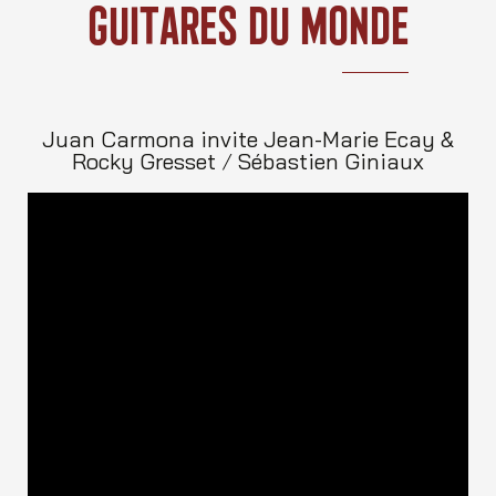
Skip
Guitares Du Monde
to
content
Juan Carmona invite Jean-Marie Ecay &
Rocky Gresset
/
Sébastien Giniaux