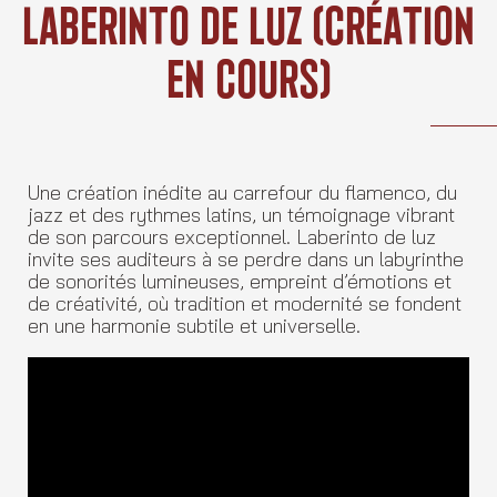
Skip
Laberinto De Luz (création
to
content
En Cours)
Une création inédite au carrefour du flamenco, du
jazz et des rythmes latins, un témoignage vibrant
de son parcours exceptionnel. Laberinto de luz
invite ses auditeurs à se perdre dans un labyrinthe
de sonorités lumineuses, empreint d’émotions et
de créativité, où tradition et modernité se fondent
en une harmonie subtile et universelle.