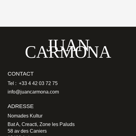
JUAN
CARMONA
CONTACT
Tel : +33 4 42 03 72 75
info@juancarmona.com
ADRESSE
Nomades Kultur
Bat A, Creacti, Zone les Paluds
58 av des Caniers