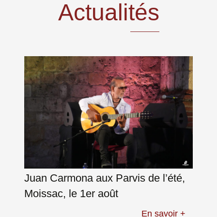
Actualités
Skip
to
content
Juan Carmona aux Parvis de l’été,
Moissac, le 1er août
En savoir +