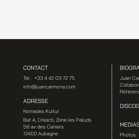
CONTACT
BIOGR
Tel : +33 4 42 03 72 75
Juan Ca
Collabor
info@juancarmona.com
Référen
ADRESSE
DISCO
Nomades Kultur
Bat A, Creacti, Zone les Paluds
MEDIA
58 av des Caniers
13400 Aubagne
Photos