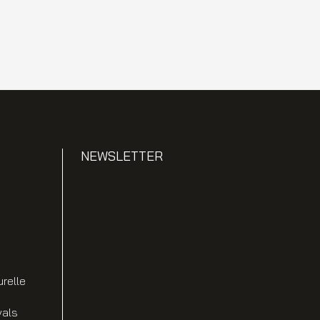
NEWSLETTER
urelle
vals